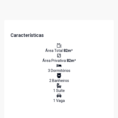
Características
Área Total
82
m²
Área Privativa
82
m²
3
Dormitório
s
2
Banheiro
s
1
Suíte
1
Vaga