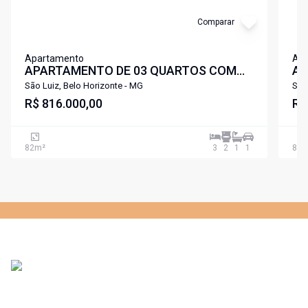
Comparar
Apartamento
Ap
APARTAMENTO DE 03 QUARTOS COM
AP
SUITE AREA LAZER COMPLETA
SU
São Luiz, Belo Horizonte - MG
São
PROXIMO A LAGOA DA PAMPULHA SÃO
R$ 816.000,00
PR
R$
LUIZ PAMPULHA .
LU
82
m²
3
2
1
1
82
m