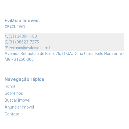
Evilásio Imóveis
CRECI:
1983
(31) 3439-1100
(31) 98623-7275
evilasio@evilasio.com.br
Avenida Sebastião de Brito, 76, LOJA, Dona Clara, Belo Horizonte -
MG - 31260-000
Navegação rápida
Home
Sobre nós
Buscar imóvel
Anunciar imóvel
Contato