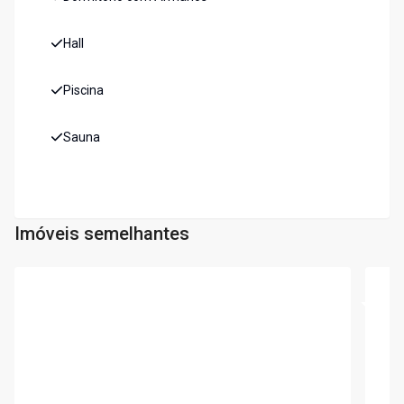
Hall
Piscina
Sauna
Imóveis semelhantes
Cód:
5862
Cód:
5