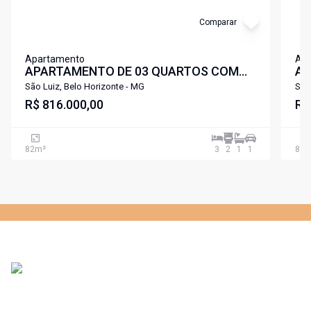
Comparar
Apartamento
Ap
APARTAMENTO DE 03 QUARTOS COM
AP
SUITE AREA LAZER COMPLETA
SU
São Luiz, Belo Horizonte - MG
São
PROXIMO A LAGOA DA PAMPULHA SÃO
R$ 816.000,00
PR
R$
LUIZ PAMPULHA .
LU
82
m²
3
2
1
1
82
m