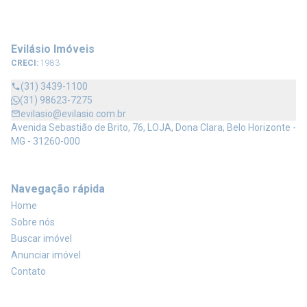
Evilásio Imóveis
CRECI:
1983
(31) 3439-1100
(31) 98623-7275
evilasio@evilasio.com.br
Avenida Sebastião de Brito, 76, LOJA, Dona Clara, Belo Horizonte -
MG - 31260-000
Navegação rápida
Home
Sobre nós
Buscar imóvel
Anunciar imóvel
Contato