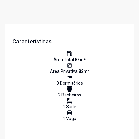
Características
Área Total
82
m²
Área Privativa
82
m²
3
Dormitório
s
2
Banheiro
s
1
Suíte
1
Vaga