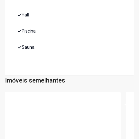
Hall
Piscina
Sauna
Imóveis semelhantes
Cód:
5862
Cód:
5