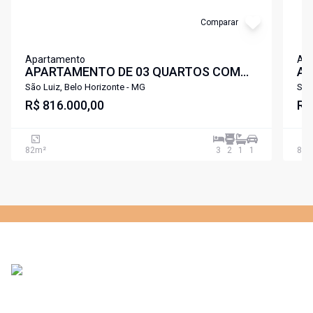
Comparar
Apartamento
Ap
APARTAMENTO DE 03 QUARTOS COM
AP
SUITE AREA LAZER COMPLETA
SU
São Luiz, Belo Horizonte - MG
São
PROXIMO A LAGOA DA PAMPULHA SÃO
R$ 816.000,00
PR
R$
LUIZ PAMPULHA .
LU
82
m²
3
2
1
1
82
m