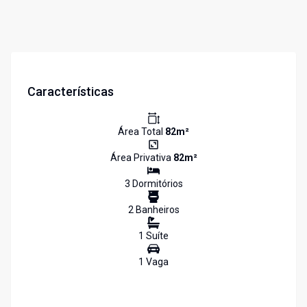
Características
Área Total
82
m²
Área Privativa
82
m²
3
Dormitório
s
2
Banheiro
s
1
Suíte
1
Vaga