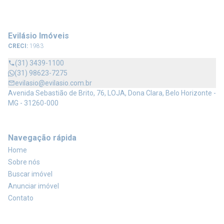
Evilásio Imóveis
CRECI:
1983
(31) 3439-1100
(31) 98623-7275
evilasio@evilasio.com.br
Avenida Sebastião de Brito, 76, LOJA, Dona Clara, Belo Horizonte -
MG - 31260-000
Navegação rápida
Home
Sobre nós
Buscar imóvel
Anunciar imóvel
Contato