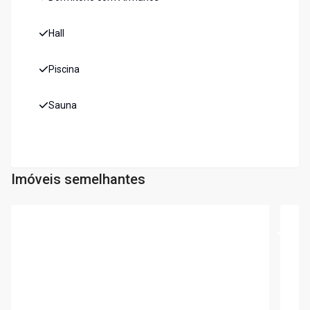
Hall
Piscina
Sauna
Imóveis semelhantes
Cód:
5862
Cód:
5