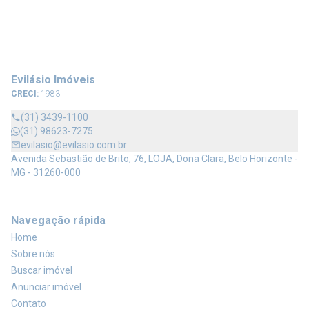
Evilásio Imóveis
CRECI:
1983
(31) 3439-1100
(31) 98623-7275
evilasio@evilasio.com.br
Avenida Sebastião de Brito, 76, LOJA, Dona Clara, Belo Horizonte -
MG - 31260-000
Navegação rápida
Home
Sobre nós
Buscar imóvel
Anunciar imóvel
Contato