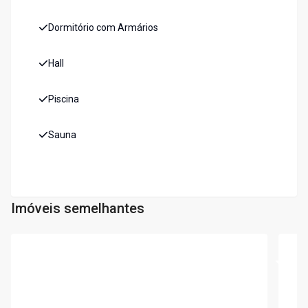
Dormitório com Armários
Hall
Piscina
Sauna
Imóveis semelhantes
Cód:
5981
Cód:
5