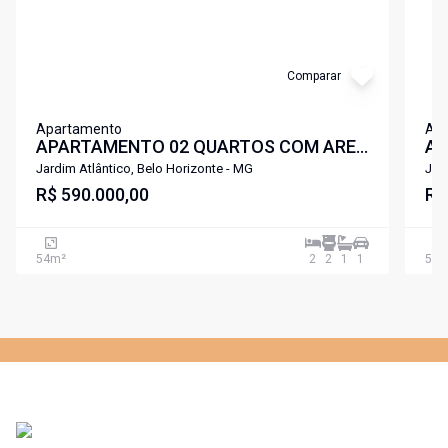
Comparar
Apartamento
Ap
APARTAMENTO 02 QUARTOS COM AREA
AP
DE LAZER PROXIMO A LAGOA
DE
Jardim Atlântico, Belo Horizonte - MG
Jar
PAMPULHA SANTA AMELIA .
R$ 590.000,00
PA
R$
54
m²
2
2
1
1
59
m