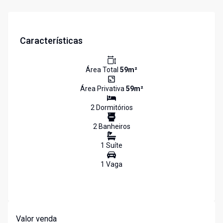
Características
Área Total
59
m²
Área Privativa
59
m²
2
Dormitório
s
2
Banheiro
s
1
Suíte
1
Vaga
Valor venda