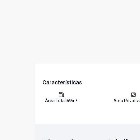
Características
Área Total
59
m²
Área Privati