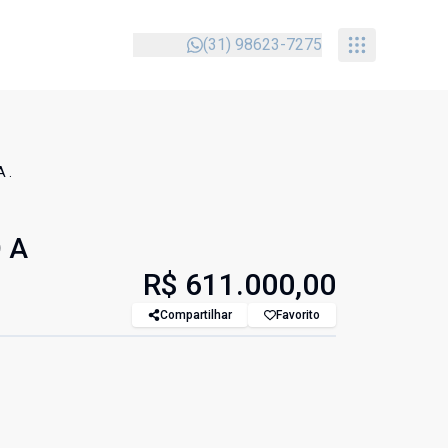
(31) 98623-7275
 .
 A
R$ 611.000,00
Compartilhar
Favorito