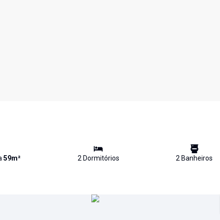
va
59
m²
2
Dormitório
s
2
Banheiro
s