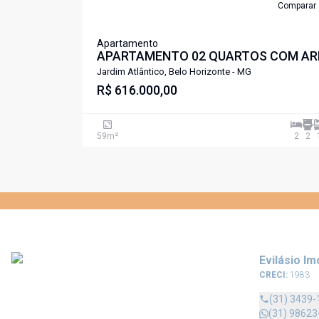
Comparar
Apartamento
APARTAMENTO 02 QUARTOS COM AR
DE LAZER PROXIMO A LAGOA
Jardim Atlântico, Belo Horizonte - MG
PAMPULHA SANTA AMELIA .
R$ 616.000,00
59
m²
2
2
Evilásio Im
CRECI:
1983
(31) 3439-
(31) 98623