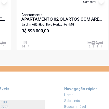
Comparar
Apartamento
EA
APARTAMENTO 02 QUARTOS COM AREA
DE LAZER PROXIMO A LAGOA
Jardim Atlântico, Belo Horizonte - MG
PAMPULHA SANTA AMELIA .
R$ 598.000,00
1
1
54
m²
2
2
1
1
óveis
Navegação rápida
Home
Sobre nós
1100
Buscar imóvel
-7275