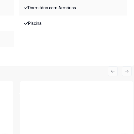
Dormitório com Armários
Piscina
Previous s
Nex
Cód:
5982