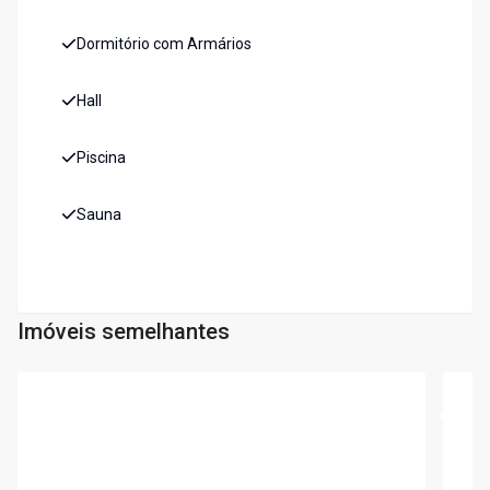
Dormitório com Armários
Hall
Piscina
Sauna
Imóveis semelhantes
Cód:
5983
Cód:
5