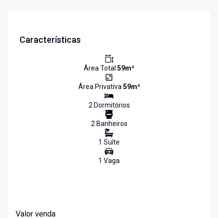
Características
Área Total
59
m²
Área Privativa
59
m²
2
Dormitório
s
2
Banheiro
s
1
Suíte
1
Vaga
Valor venda