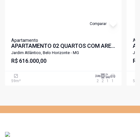
Comparar
Apartamento
Ap
APARTAMENTO 02 QUARTOS COM AREA
AP
DE LAZER PROXIMO A LAGOA
DE
Jardim Atlântico, Belo Horizonte - MG
Jar
PAMPULHA SANTA AMELIA .
R$ 616.000,00
PA
R$
59
m²
2
2
1
1
54
m