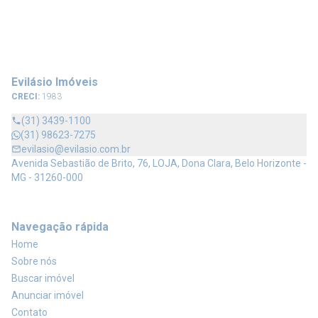
Evilásio Imóveis
CRECI:
1983
(31) 3439-1100
(31) 98623-7275
evilasio@evilasio.com.br
Avenida Sebastião de Brito, 76, LOJA, Dona Clara, Belo Horizonte -
MG - 31260-000
Navegação rápida
Home
Sobre nós
Buscar imóvel
Anunciar imóvel
Contato