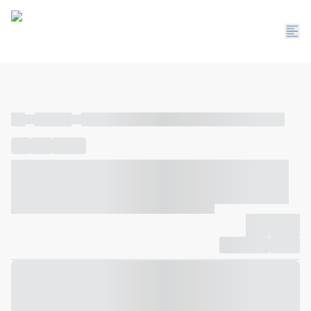
----
----- -----
----- ----- -- ------ ---- ---- -- ----- ----- ----- --- ------
----
-----
---- ------
----- ----- -- ------ ---- ---- -- ----- ----- -----
--- ------
----- ----- -- ------ ---- ---- -- ----- ----- ----- --- ------
-------------
Compartilhar
Favorito