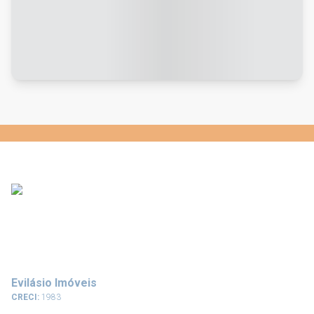
Evilásio Imóveis
CRECI:
1983