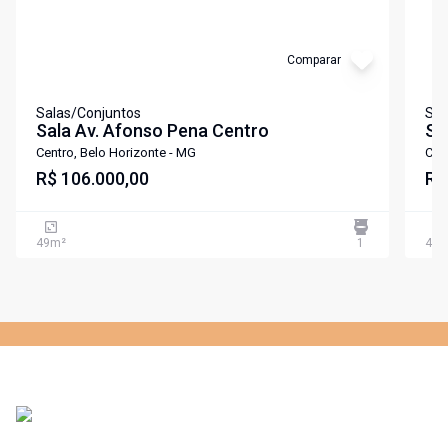
Comparar
Salas/Conjuntos
Sal
Sala Av. Afonso Pena Centro
Sa
Centro, Belo Horizonte - MG
Cen
R$ 106.000,00
R$
49
m²
1
47
m