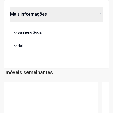
Mais informações
Banheiro Social
Hall
Imóveis semelhantes
Cód:
3294
Cód:
4