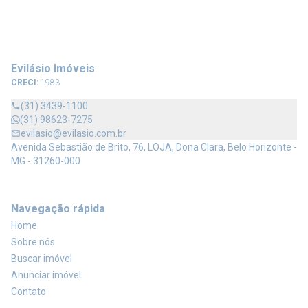
Evilásio Imóveis
CRECI:
1983
(31) 3439-1100
(31) 98623-7275
evilasio@evilasio.com.br
Avenida Sebastião de Brito, 76, LOJA, Dona Clara, Belo Horizonte -
MG - 31260-000
Navegação rápida
Home
Sobre nós
Buscar imóvel
Anunciar imóvel
Contato