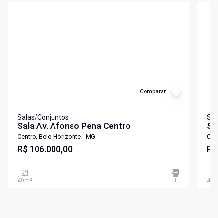
Cód:
3294
Cód:
3
Comparar
Salas/Conjuntos
Sal
Sala Av. Afonso Pena Centro
Sa
Centro, Belo Horizonte - MG
Cen
R$ 106.000,00
R$
49
m²
1
47
m