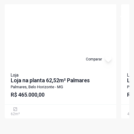
Cód:
5035
Cód:
5
Comparar
Loja
Loj
Loja na planta 62,52m² Palmares
Lo
Palmares, Belo Horizonte - MG
Pal
R$ 465.000,00
R$
62
m²
47
m