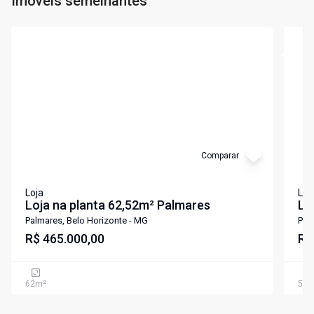
Imóveis semelhantes
Cód:
5035
Cód:
5
Comparar
Loja
Loj
Loja na planta 62,52m² Palmares
Lo
Palmares, Belo Horizonte - MG
Pal
R$ 465.000,00
R$
62
m²
54
m