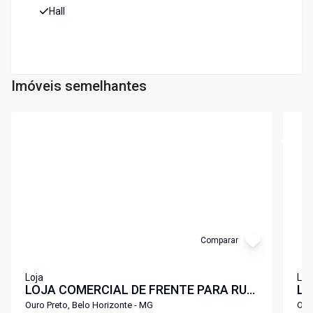
Hall
Imóveis semelhantes
Cód:
4937
Cód:
4
Comparar
Loja
Loj
LOJA COMERCIAL DE FRENTE PARA RUA
LO
STREET MALL FLEMING .
ST
Ouro Preto, Belo Horizonte - MG
Our