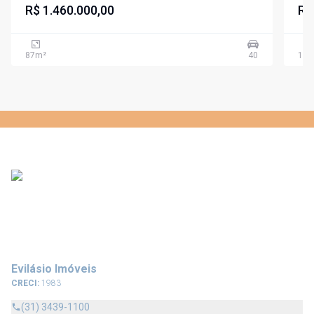
R$ 1.460.000,00
R$
87
m²
40
118
Evilásio Imóveis
CRECI:
1983
(31) 3439-1100