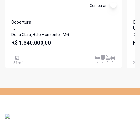
Comparar
Cobertura
Cob
...
CO
AC
Dona Clara, Belo Horizonte - MG
Don
R$ 1.340.000,00
VI
R$
P
158
m²
4
4
2
2
220