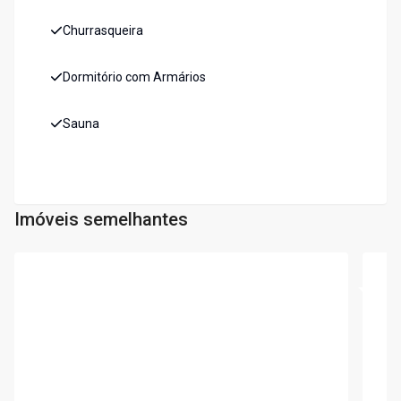
Churrasqueira
Dormitório com Armários
Sauna
Imóveis semelhantes
Cód:
5915
Cód:
6