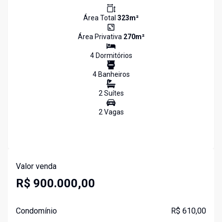
Área Total
323
m²
Área Privativa
270
m²
4
Dormitório
s
4
Banheiro
s
2
Suíte
s
2
Vaga
s
Valor venda
R$ 900.000,00
Condomínio
R$ 610,00