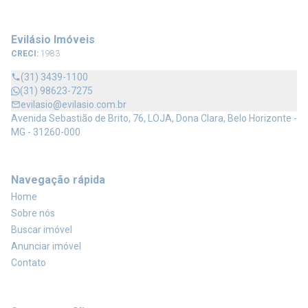
Evilásio Imóveis
CRECI:
1983
(31) 3439-1100
(31) 98623-7275
evilasio@evilasio.com.br
Avenida Sebastião de Brito, 76, LOJA, Dona Clara, Belo Horizonte -
MG - 31260-000
Navegação rápida
Home
Sobre nós
Buscar imóvel
Anunciar imóvel
Contato