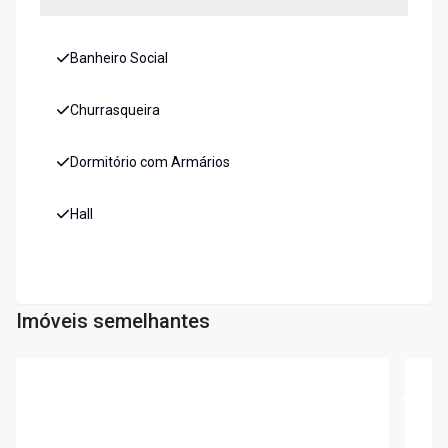
Banheiro Social
Churrasqueira
Dormitório com Armários
Hall
Imóveis semelhantes
Cód:
6133
Cód:
5