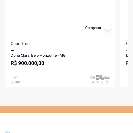
Comparar
Cobertura
Cob
...
...
Dona Clara, Belo Horizonte - MG
Don
R$ 900.000,00
R$
270
m²
4
4
2
2
158