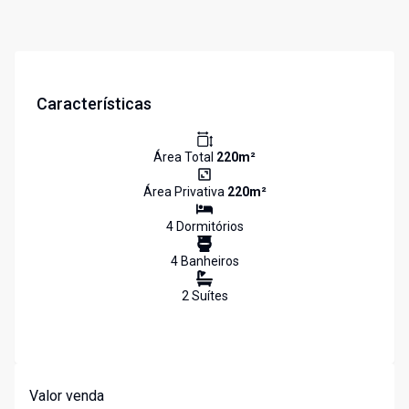
Características
Área Total
220
m²
Área Privativa
220
m²
4
Dormitório
s
4
Banheiro
s
2
Suíte
s
Valor venda