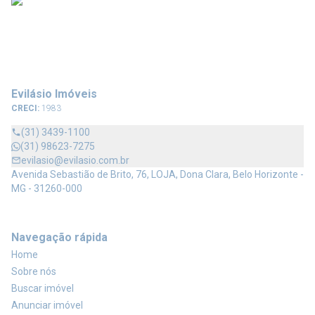
Evilásio Imóveis
CRECI:
1983
(31) 3439-1100
(31) 98623-7275
evilasio@evilasio.com.br
Avenida Sebastião de Brito, 76, LOJA, Dona Clara, Belo Horizonte -
MG - 31260-000
Navegação rápida
Home
Sobre nós
Buscar imóvel
Anunciar imóvel