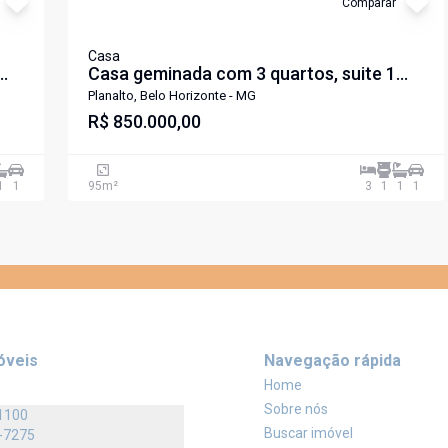
Comparar
Casa
Casa geminada com 3 quartos, suite 1
vaga no bairro Planalto
Planalto, Belo Horizonte - MG
R$ 850.000,00
1
1
95
m²
3
1
1
1
óveis
Navegação rápida
Home
Sobre nós
1100
Buscar imóvel
-7275