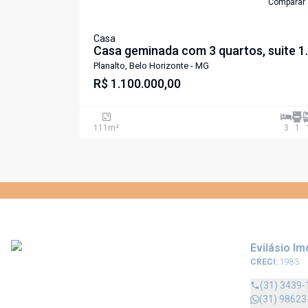
Comparar
Casa
Casa geminada com 3 quartos, suite 1
vaga no bairro Planalto
Planalto, Belo Horizonte - MG
R$ 1.100.000,00
111
m²
3
1
Evilásio Im
CRECI:
1983
(31) 3439-
(31) 98623