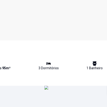
va
95
m²
3
Dormitório
s
1
Banheiro