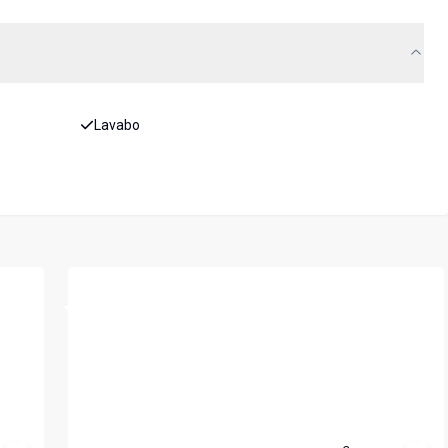
Lavabo
Cód:
5693