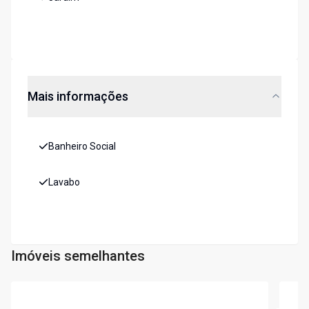
Mais informações
Banheiro Social
Lavabo
Imóveis semelhantes
Cód:
5694
Cód:
5