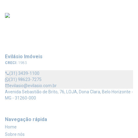
Evilásio Imóveis
CRECI:
1983
(31) 3439-1100
(31) 98623-7275
evilasio@evilasio.com.br
Avenida Sebastião de Brito, 76, LOJA, Dona Clara, Belo Horizonte -
MG - 31260-000
Navegação rápida
Home
Sobre nós