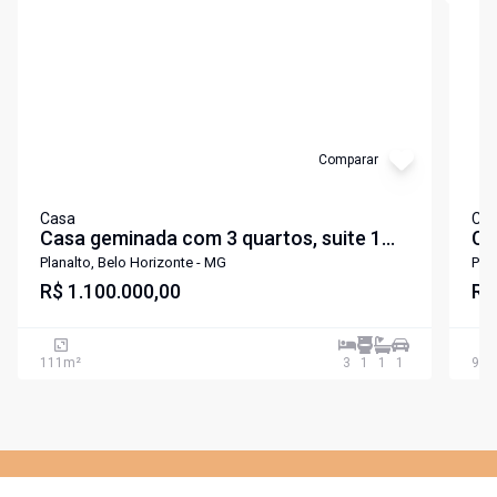
Comparar
Casa
Ca
Casa geminada com 3 quartos, suite 1
Ca
vaga no bairro Planalto
va
Planalto, Belo Horizonte - MG
Plan
R$ 1.100.000,00
R$
111
m²
3
1
1
1
95
m