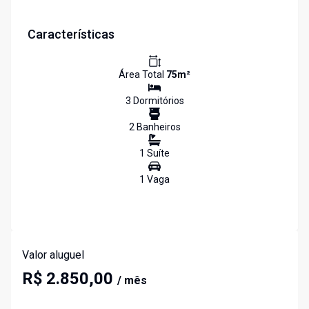
Características
Área Total
75
m²
3
Dormitório
s
2
Banheiro
s
1
Suíte
1
Vaga
Valor aluguel
R$ 2.850,00
/ mês