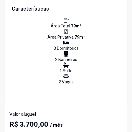
Características
Área Total
79
m²
Área Privativa
79
m²
3
Dormitório
s
2
Banheiro
s
1
Suíte
2
Vaga
s
Valor aluguel
R$ 3.700,00
/ mês