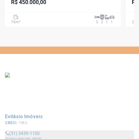
R$ 450.000,00
R$
76
m²
3
2
1
1
223
Evilásio Imóveis
CRECI:
1983
(31) 3439-1100