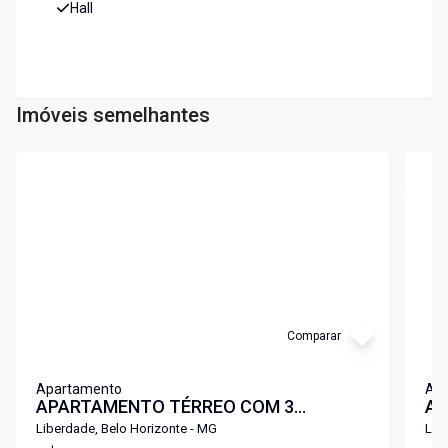
Hall
Imóveis semelhantes
Cód:
5597
Cód:
6
Comparar
Apartamento
Ap
APARTAMENTO TÉRREO COM 3
AR
QUARTOS, 1 VAGA NO BAIRRO JARAGUÁ
Liberdade, Belo Horizonte - MG
Lib