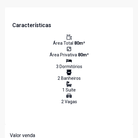
Características
Área Total
80
m²
Área Privativa
80
m²
3
Dormitório
s
2
Banheiro
s
1
Suíte
2
Vaga
s
Valor venda