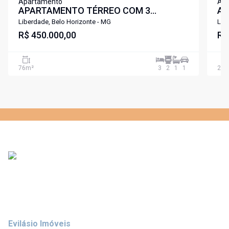
Apartamento
Ap
APARTAMENTO TÉRREO COM 3
AR
QUARTOS, 1 VAGA NO BAIRRO JARAGUÁ
Liberdade, Belo Horizonte - MG
Lib
R$ 450.000,00
R$
76
m²
3
2
1
1
223
Evilásio Imóveis