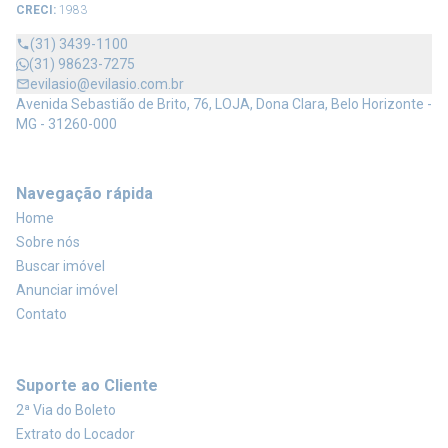
CRECI:
1983
(31) 3439-1100
(31) 98623-7275
evilasio@evilasio.com.br
Avenida Sebastião de Brito, 76, LOJA, Dona Clara, Belo Horizonte -
MG - 31260-000
Navegação rápida
Home
Sobre nós
Buscar imóvel
Anunciar imóvel
Contato
Suporte ao Cliente
2ª Via do Boleto
Extrato do Locador