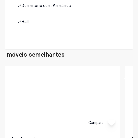
Dormitório com Armários
Hall
Imóveis semelhantes
Cód:
5597
Cód:
6
Comparar