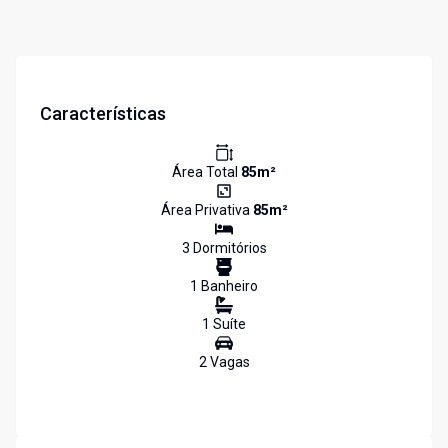
Características
Área Total
85
m²
Área Privativa
85
m²
3
Dormitório
s
1
Banheiro
1
Suíte
2
Vaga
s