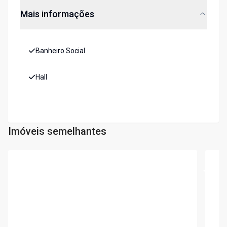
Mais informações
Banheiro Social
Hall
Imóveis semelhantes
Cód:
9754
Cód:
6