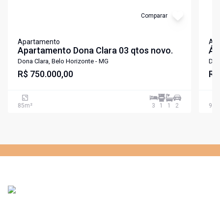
Comparar
Apartamento
Ap
Apartamento Dona Clara 03 qtos novo.
Ár
Dona Clara, Belo Horizonte - MG
Don
R$ 750.000,00
R$
85
m²
3
1
1
2
92
m