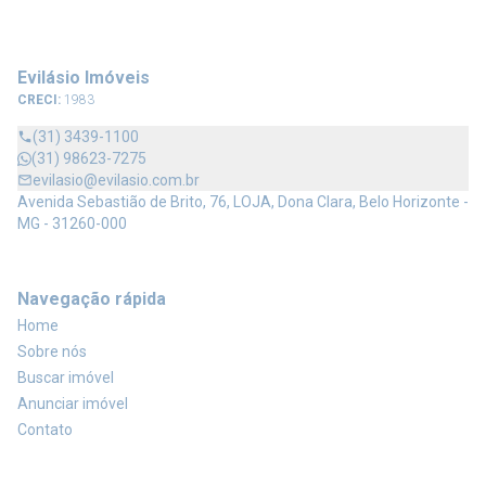
Evilásio Imóveis
CRECI:
1983
(31) 3439-1100
(31) 98623-7275
evilasio@evilasio.com.br
Avenida Sebastião de Brito, 76, LOJA, Dona Clara, Belo Horizonte -
MG - 31260-000
Navegação rápida
Home
Sobre nós
Buscar imóvel
Anunciar imóvel
Contato