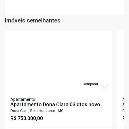
Imóveis semelhantes
Cód:
9754
Cód:
6
Comparar
Apartamento
Ap
Apartamento Dona Clara 03 qtos novo.
Ár
Dona Clara, Belo Horizonte - MG
Don
R$ 750.000,00
R$