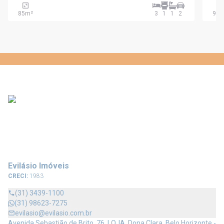
85
m²
3
1
1
2
92
m
Evilásio Imóveis
CRECI:
1983
(31) 3439-1100
(31) 98623-7275
evilasio@evilasio.com.br
Avenida Sebastião de Brito, 76, LOJA, Dona Clara, Belo Horizonte -