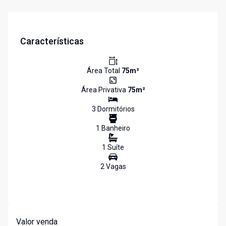
Características
Área Total
75
m²
Área Privativa
75
m²
3
Dormitório
s
1
Banheiro
1
Suíte
2
Vaga
s
Valor venda