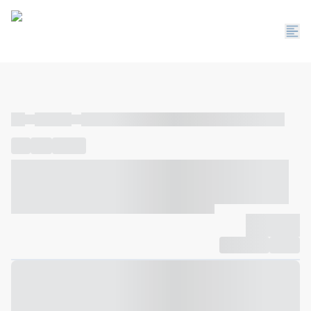
----
----- -----
----- ----- -- ------ ---- ---- -- ----- ----- ----- --- ------
----
-----
---- ------
----- ----- -- ------ ---- ---- -- ----- ----- -----
--- ------
----- ----- -- ------ ---- ---- -- ----- ----- ----- --- ------
-------------
Compartilhar
Favorito