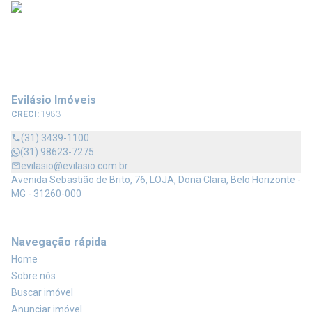
Evilásio Imóveis
CRECI:
1983
(31) 3439-1100
(31) 98623-7275
evilasio@evilasio.com.br
Avenida Sebastião de Brito, 76, LOJA, Dona Clara, Belo Horizonte -
MG - 31260-000
Navegação rápida
Home
Sobre nós
Buscar imóvel
Anunciar imóvel