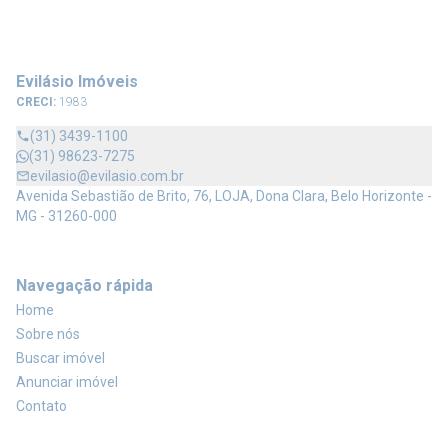
Evilásio Imóveis
CRECI:
1983
(31) 3439-1100
(31) 98623-7275
evilasio@evilasio.com.br
Avenida Sebastião de Brito, 76, LOJA, Dona Clara, Belo Horizonte -
MG - 31260-000
Navegação rápida
Home
Sobre nós
Buscar imóvel
Anunciar imóvel
Contato