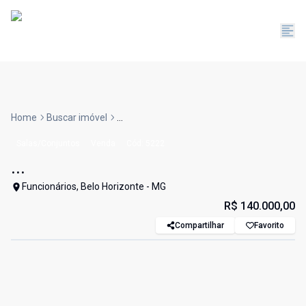
Home
Buscar imóvel
...
Salas/Conjuntos
Venda
Cód:
5222
...
Funcionários, Belo Horizonte - MG
R$ 140.000,00
Compartilhar
Favorito