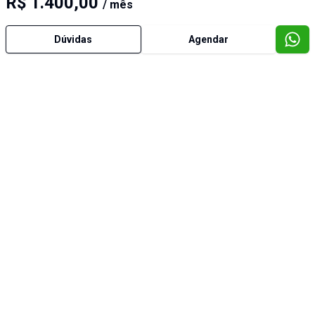
R$ 1.400,00
/ mês
Dúvidas
Agendar
Imóveis semelhantes
Cód:
9712
Comparar