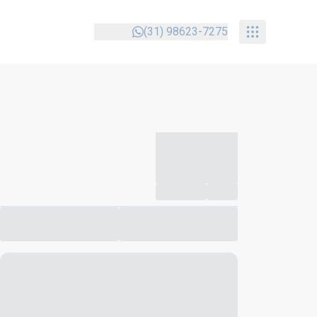
(31) 98623-7275
-----------
--
Compartilhar
Favorito