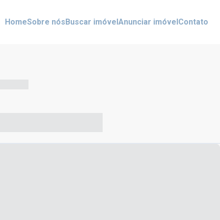
Home
Sobre nós
Buscar imóvel
Anunciar imóvel
Contato
-- --- ------
-- ----- ----- --- ------