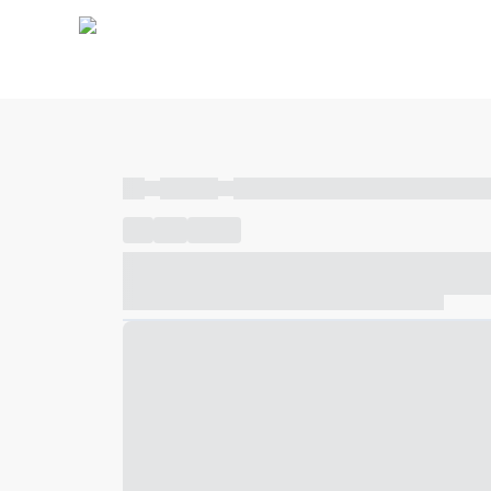
----
----- -----
----- ----- -- ------ ---- ---- -- ----- ----- ---
----
-----
---- ------
----- ----- -- ------ ---- ---- -- ---
----- ----- -- ------ ---- ---- -- ----- ----- ----- --- ------