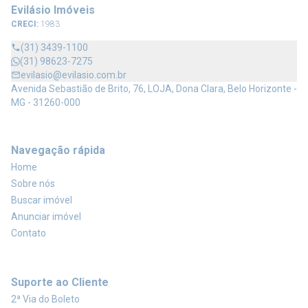
Evilásio Imóveis
CRECI:
1983
(31) 3439-1100
(31) 98623-7275
evilasio@evilasio.com.br
Avenida Sebastião de Brito, 76, LOJA, Dona Clara, Belo Horizonte -
MG - 31260-000
Navegação rápida
Home
Sobre nós
Buscar imóvel
Anunciar imóvel
Contato
Suporte ao Cliente
2ª Via do Boleto