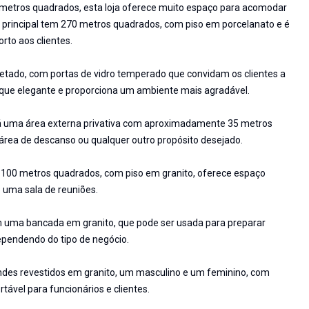
etros quadrados, esta loja oferece muito espaço para acomodar
ão principal tem 270 metros quadrados, com piso em porcelanato e é
rto aos clientes.
tado, com portas de vidro temperado que convidam os clientes a
oque elegante e proporciona um ambiente mais agradável.
, há uma área externa privativa com aproximadamente 35 metros
área de descanso ou qualquer outro propósito desejado.
00 metros quadrados, com piso em granito, oferece espaço
o uma sala de reuniões.
m uma bancada em granito, que pode ser usada para preparar
dependendo do tipo de negócio.
ndes revestidos em granito, um masculino e um feminino, com
tável para funcionários e clientes.