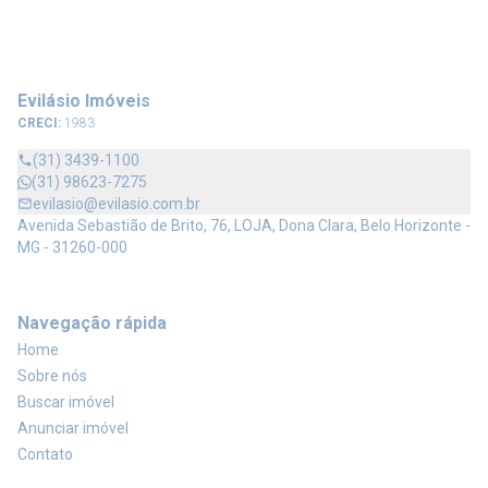
Evilásio Imóveis
CRECI:
1983
(31) 3439-1100
(31) 98623-7275
evilasio@evilasio.com.br
Avenida Sebastião de Brito, 76, LOJA, Dona Clara, Belo Horizonte -
MG - 31260-000
Navegação rápida
Home
Sobre nós
Buscar imóvel
Anunciar imóvel
Contato