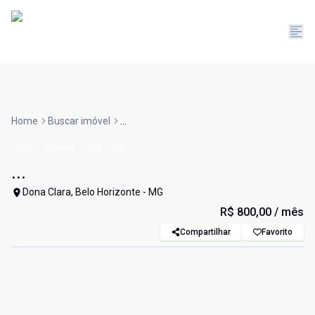
Home
Buscar imóvel
...
Loja
Aluguel
Cód:
7334
...
Dona Clara, Belo Horizonte - MG
R$ 800,00
/ mês
Compartilhar
Favorito