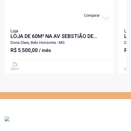
Comparar
Loja
Loj
LOJA DE 60M² NA AV SEBSTIÃO DE
LO
BRITO BAIRRO DONA CLARA
BR
Dona Clara, Belo Horizonte - MG
Don
R$ 5.500,00
R$
/ mês
50
m²
55
m