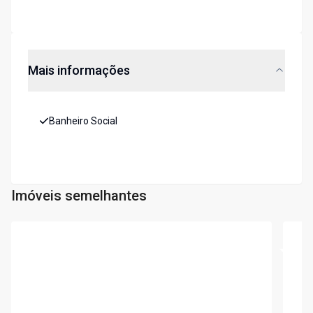
Mais informações
Banheiro Social
Imóveis semelhantes
Cód:
9717
Cód:
9