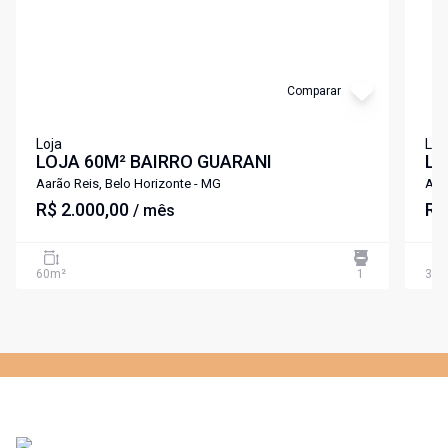
Comparar
Loja
Loj
LOJA 60M² BAIRRO GUARANI
LO
PA
Aarão Reis, Belo Horizonte - MG
Aar
R$ 2.000,00
R$
/ mês
60
m²
1
300