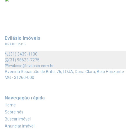
Evilásio Imóveis
CRECI:
1983
(31) 3439-1100
(31) 98623-7275
evilasio@evilasio.com.br
Avenida Sebastião de Brito, 76, LOJA, Dona Clara, Belo Horizonte -
MG - 31260-000
Navegação rápida
Home
Sobre nós
Buscar imóvel
Anunciar imóvel