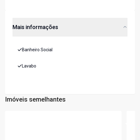
Mais informações
Banheiro Social
Lavabo
Imóveis semelhantes
Cód:
7893
Cód:
7