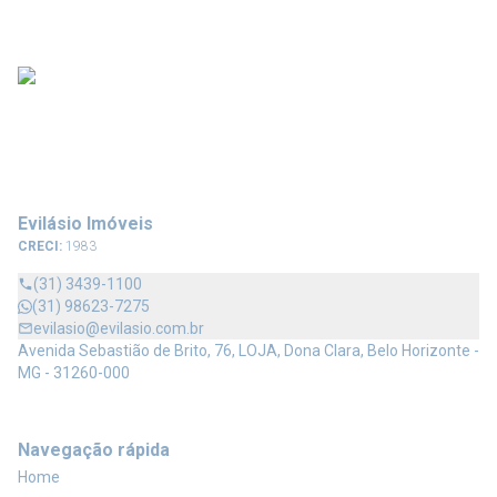
Evilásio Imóveis
CRECI:
1983
(31) 3439-1100
(31) 98623-7275
evilasio@evilasio.com.br
Avenida Sebastião de Brito, 76, LOJA, Dona Clara, Belo Horizonte -
MG - 31260-000
Navegação rápida
Home