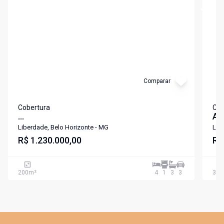
Cód:
6074
Cód:
5
Comparar
Cobertura
Cob
...
AP
QU
Liberdade, Belo Horizonte - MG
Lib
R$ 1.230.000,00
PR
R$
PA
200
m²
4
1
3
3
300