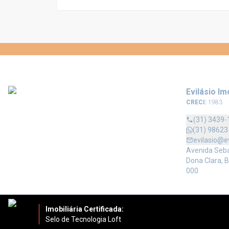
Evilásio Im
CRECI:
1983
(31) 3439-
(31) 98623
evilasio@e
Avenida Sebas
Dona Clara, B
000
Imobiliária Certificada:
Selo de Tecnologia Loft