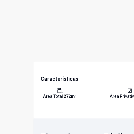
Características
Área Total
272
m²
Área Privati