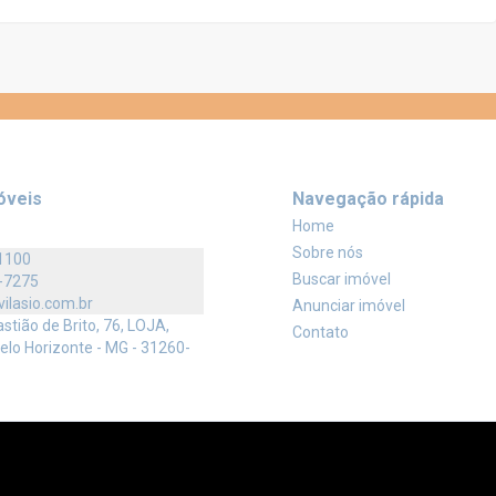
óveis
Navegação rápida
Home
Sobre nós
1100
Buscar imóvel
-7275
vilasio.com.br
Anunciar imóvel
tião de Brito, 76, LOJA,
Contato
elo Horizonte - MG - 31260-