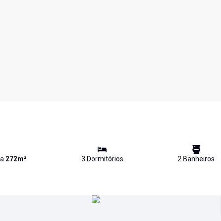
va
272
m²
3
Dormitório
s
2
Banheiro
s