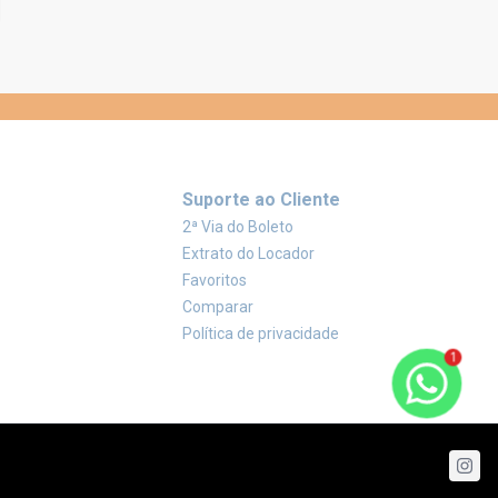
Suporte ao Cliente
2ª Via do Boleto
Extrato do Locador
Favoritos
Comparar
Política de privacidade
1