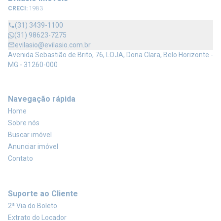
CRECI:
1983
(31) 3439-1100
(31) 98623-7275
evilasio@evilasio.com.br
Avenida Sebastião de Brito, 76, LOJA, Dona Clara, Belo Horizonte -
MG - 31260-000
Navegação rápida
Home
Sobre nós
Buscar imóvel
Anunciar imóvel
Contato
Suporte ao Cliente
2ª Via do Boleto
Extrato do Locador