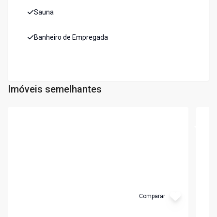
Sauna
Banheiro de Empregada
Imóveis semelhantes
Cód:
5696
Cód:
3
Comparar