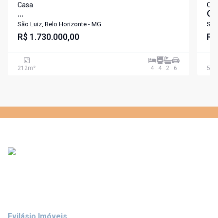
Casa
Ca
...
Ca
Sa
São Luiz, Belo Horizonte - MG
São
R$ 1.730.000,00
R$
212
m²
4
4
2
6
587
Evilásio Imóveis