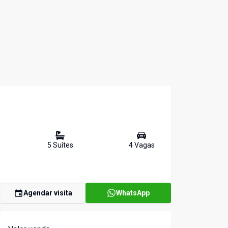
5
Suíte
s
4
Vaga
s
Agendar visita
WhatsApp