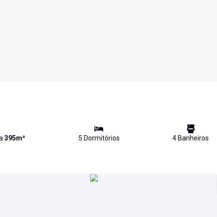
va
395
m²
5
Dormitório
s
4
Banheiro
s