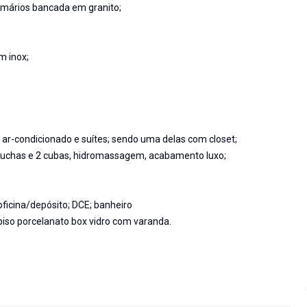
mários bancada em granito;
m inox;
ar-condicionado e suítes; sendo uma delas com closet;
duchas e 2 cubas, hidromassagem, acabamento luxo;
ficina/depósito; DCE; banheiro
 piso porcelanato box vidro com varanda.