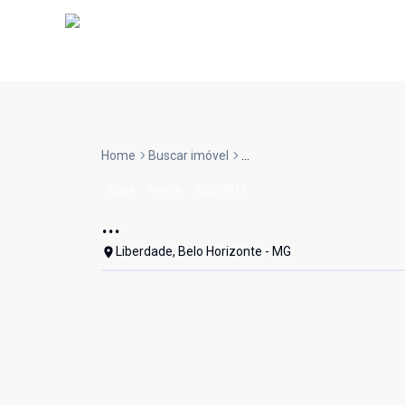
Home
Buscar imóvel
...
Casa
Venda
Cód:
4516
...
Liberdade, Belo Horizonte - MG