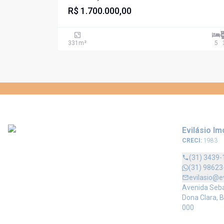
R$ 1.700.000,00
331
m²
5
Evilásio Im
CRECI:
1983
(31) 3439-
(31) 98623
evilasio@e
Avenida Sebas
Dona Clara, B
000