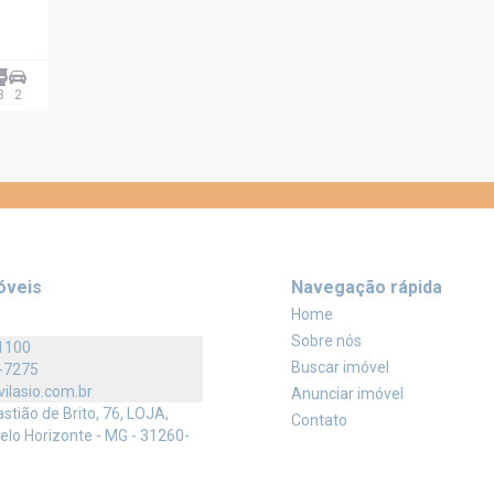
3
2
óveis
Navegação rápida
Home
Sobre nós
1100
Buscar imóvel
-7275
vilasio.com.br
Anunciar imóvel
tião de Brito, 76, LOJA,
Contato
elo Horizonte - MG - 31260-