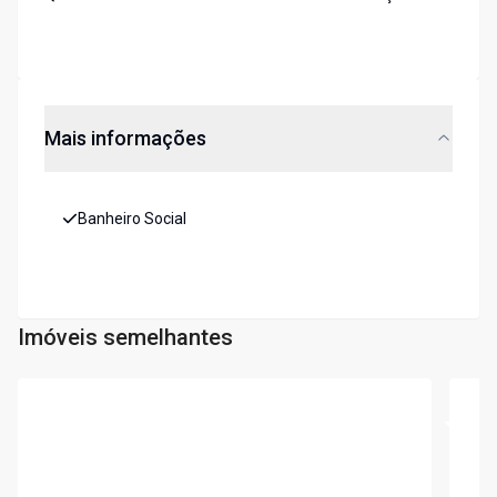
Mais informações
Banheiro Social
Imóveis semelhantes
Cód:
6117
Cód:
5