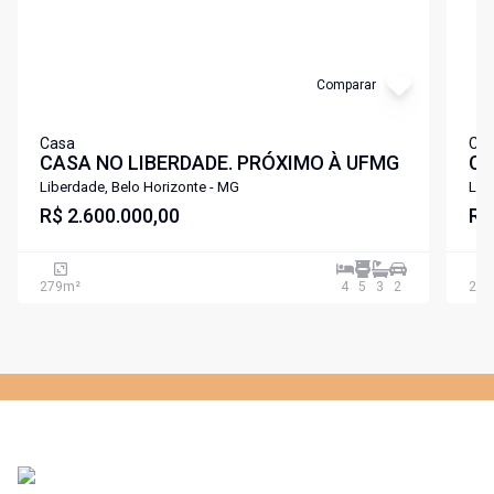
Comparar
Casa
Ca
CASA NO LIBERDADE. PRÓXIMO À UFMG
CA
PR
Liberdade, Belo Horizonte - MG
Lib
R$ 2.600.000,00
IS
R$
279
m²
4
5
3
2
282