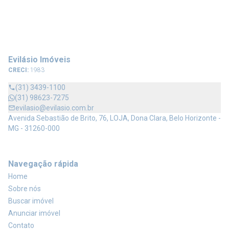
Evilásio Imóveis
CRECI:
1983
(31) 3439-1100
(31) 98623-7275
evilasio@evilasio.com.br
Avenida Sebastião de Brito, 76, LOJA, Dona Clara, Belo Horizonte -
MG - 31260-000
Navegação rápida
Home
Sobre nós
Buscar imóvel
Anunciar imóvel
Contato