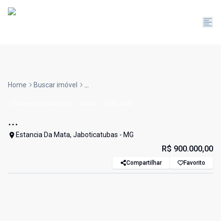
Home
Buscar imóvel
...
Casa em Condomínio
Venda
Cód:
3540
...
Estancia Da Mata, Jaboticatubas - MG
R$ 900.000,00
Compartilhar
Favorito