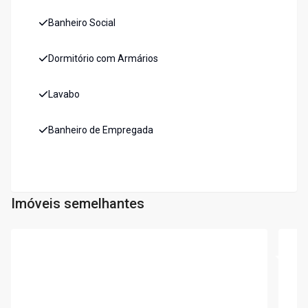
Banheiro Social
Dormitório com Armários
Lavabo
Banheiro de Empregada
Imóveis semelhantes
Cód:
4634
Cód:
4