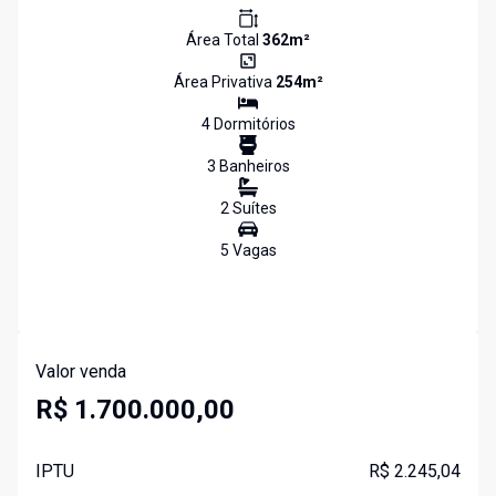
Área Total
362
m²
Área Privativa
254
m²
4
Dormitório
s
3
Banheiro
s
2
Suíte
s
5
Vaga
s
Valor venda
R$ 1.700.000,00
IPTU
R$ 2.245,04