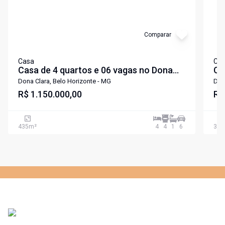
Comparar
Casa
Ca
Casa de 4 quartos e 06 vagas no Dona
CASA COM 4 QUA
Clara - região do Jaraguá
VA
Dona Clara, Belo Horizonte - MG
Don
R$ 1.150.000,00
RE
R$
435
m²
4
4
1
6
368