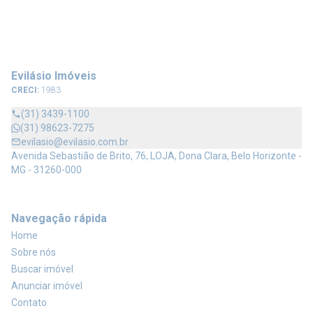
Evilásio Imóveis
CRECI:
1983
(31) 3439-1100
(31) 98623-7275
evilasio@evilasio.com.br
Avenida Sebastião de Brito, 76, LOJA, Dona Clara, Belo Horizonte -
MG - 31260-000
Navegação rápida
Home
Sobre nós
Buscar imóvel
Anunciar imóvel
Contato