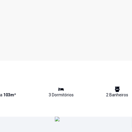
va
103
m²
3
Dormitório
s
2
Banheiro
s