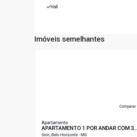
Hall
Imóveis semelhantes
Cód:
5925
Comparar
Apartamento
APARTAMENTO 1 POR ANDAR COM 3
QUARTOS, VARANDA, 2 VAGAS NO
Sion, Belo Horizonte - MG