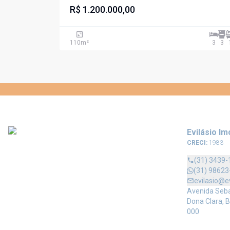
BAIRRO SION
R$ 1.200.000,00
110
m²
3
3
Evilásio Im
CRECI:
1983
(31) 3439-
(31) 98623
evilasio@e
Avenida Sebas
Dona Clara, B
000