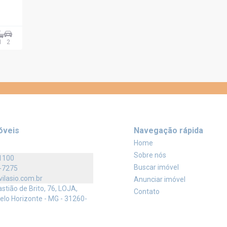
1
2
óveis
Navegação rápida
Home
Sobre nós
1100
Buscar imóvel
-7275
vilasio.com.br
Anunciar imóvel
tião de Brito, 76, LOJA,
Contato
elo Horizonte - MG - 31260-