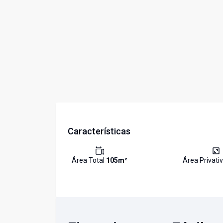
Características
Área Total
105
m²
Área Privati