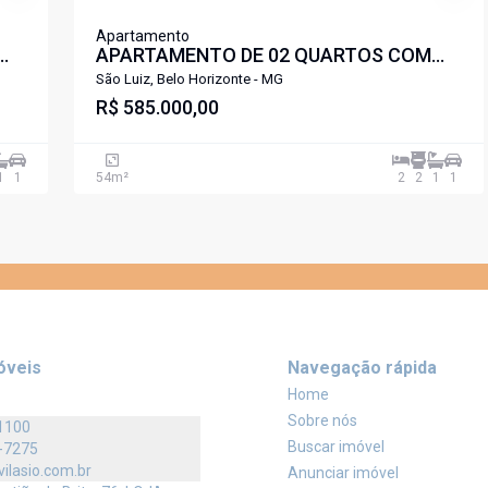
Apartamento
APARTAMENTO DE 02 QUARTOS COM
SUITE AREA LAZER COMPLETA
São Luiz, Belo Horizonte - MG
O
PROXIMO A LAGOA DA PAMPULHA SÃO
R$ 585.000,00
LUIZ PAMPULHA .
1
1
54
m²
2
2
1
1
óveis
Navegação rápida
Home
Sobre nós
1100
Buscar imóvel
-7275
vilasio.com.br
Anunciar imóvel