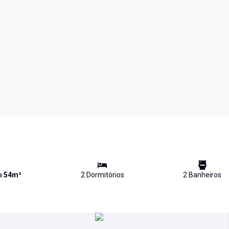
va
54
m²
2
Dormitório
s
2
Banheiro
s