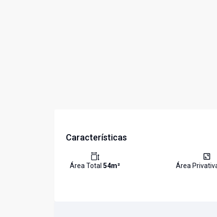
Características
Área Total
54
m²
Área Privati