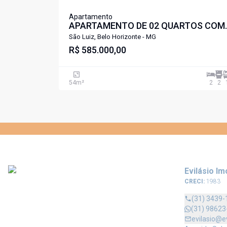
Apartamento
APARTAMENTO DE 02 QUARTOS COM
SUITE AREA LAZER COMPLETA
São Luiz, Belo Horizonte - MG
PROXIMO A LAGOA DA PAMPULHA SÃ
R$ 585.000,00
LUIZ PAMPULHA .
54
m²
2
2
Evilásio Im
CRECI:
1983
(31) 3439-
(31) 98623
evilasio@e