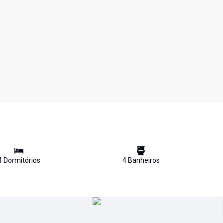
4
Dormitório
s
4
Banheiro
s