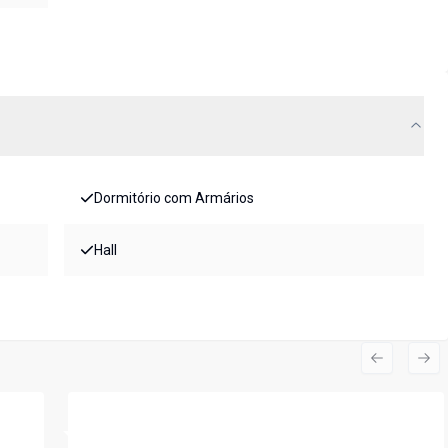
Dormitório com Armários
Hall
Previous s
Nex
Cód:
4725