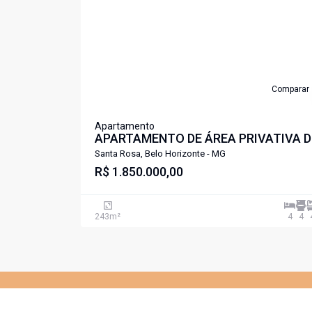
Comparar
Apartamento
APARTAMENTO DE ÁREA PRIVATIVA D
ALTO LUXO 04 QUARTOS 04 VAGAS
Santa Rosa, Belo Horizonte - MG
PAMPULHA .
R$ 1.850.000,00
243
m²
4
4