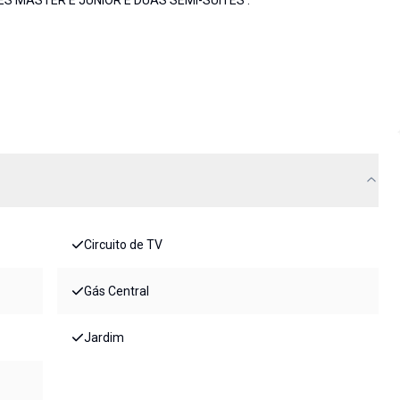
 MASTER E JUNIOR E DUAS SEMI-SUITES .
Circuito de TV
Gás Central
Jardim