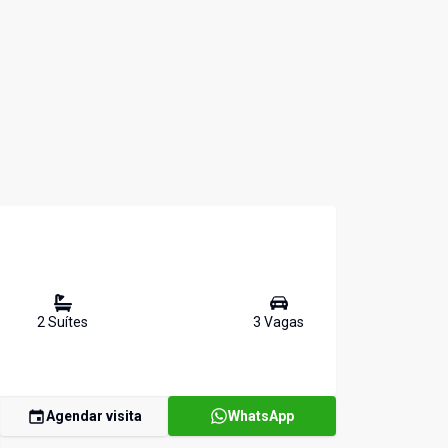
2
Suíte
s
3
Vaga
s
Agendar visita
WhatsApp