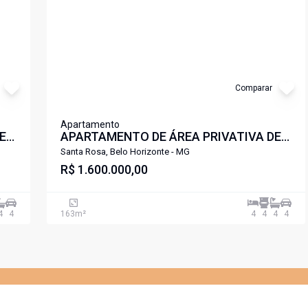
Comparar
Apartamento
E
APARTAMENTO DE ÁREA PRIVATIVA DE
ALTO LUXO 04 QUARTOS 04 VAGAS
Santa Rosa, Belo Horizonte - MG
PAMPULHA .
R$ 1.600.000,00
4
4
163
m²
4
4
4
4