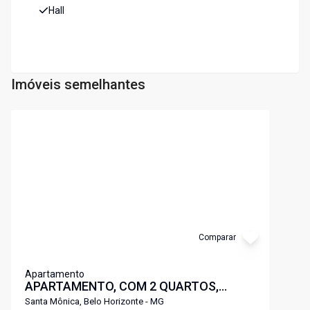
Hall
Imóveis semelhantes
Cód:
5675
Comparar
Apartamento
APARTAMENTO, COM 2 QUARTOS,
SUITE, ELEVADOR 02 VAGAS SANTA
Santa Mônica, Belo Horizonte - MG