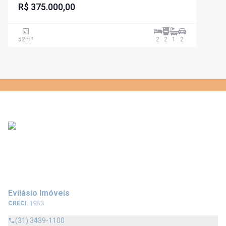
MONICA -PAMPULHA .
R$ 375.000,00
52
m²
2
2
1
2
Evilásio Imóveis
CRECI:
1983
(31) 3439-1100