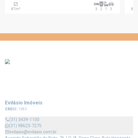
87
m²
3
2
1
3
87
m
Evilásio Imóveis
CRECI:
1983
(31) 3439-1100
(31) 98623-7275
evilasio@evilasio.com.br