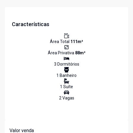
Características
Área Total
111
m²
Área Privativa
88
m²
3
Dormitório
s
1
Banheiro
1
Suíte
2
Vaga
s
Valor venda