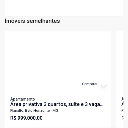
Imóveis semelhantes
Cód:
4770
Cód:
4
Comparar
Apartamento
Ap
Área privativa 3 quartos, suíte e 3 vagas
Ár
no bairro Planalto
no
Planalto, Belo Horizonte - MG
Plan
R$ 999.000,00
R$