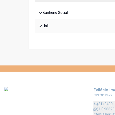
Banheiro Social
Hall
Evilásio Im
CRECI:
1983
(31) 3439-
(31) 98623
evilasio@e