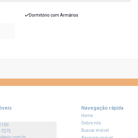
Dormitório com Armários
óveis
Navegação rápida
Home
Sobre nós
1100
Buscar imóvel
-7275
vilasio.com.br
Anunciar imóvel