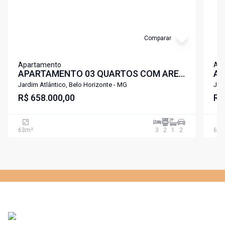
Comparar
Apartamento
Ap
APARTAMENTO 03 QUARTOS COM AREA
AP
DE LAZER PROXIMO A LAGOA
DE
Jardim Atlântico, Belo Horizonte - MG
Jar
PAMPULHA SANTA AMELIA .
R$ 658.000,00
PA
R$
63
m²
3
2
1
2
63
m