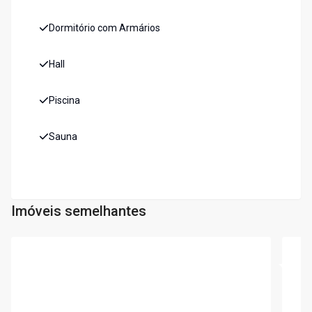
Dormitório com Armários
Hall
Piscina
Sauna
Imóveis semelhantes
Cód:
6026
Cód:
6