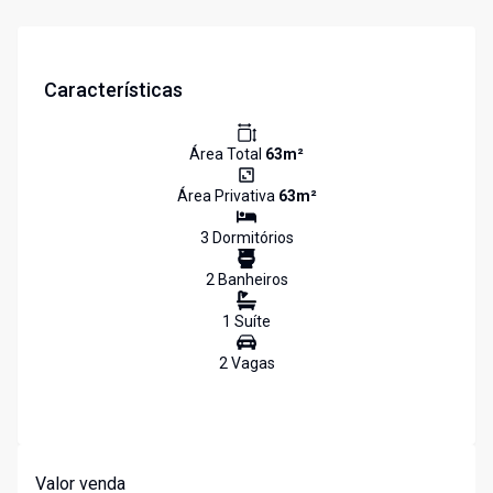
Características
Área Total
63
m²
Área Privativa
63
m²
3
Dormitório
s
2
Banheiro
s
1
Suíte
2
Vaga
s
Valor venda