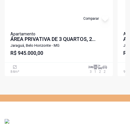
Comparar
Apartamento
Ap
ÁREA PRIVATIVA DE 3 QUARTOS, 2
Ap
SUITES 2 VAGAS NO BAIRRO JARAGUÁ -
va
Jaraguá, Belo Horizonte - MG
Jar
REGIÃO DA PAMPULHA
R$ 945.000,00
Ja
R$
84
m²
3
1
2
2
97
m