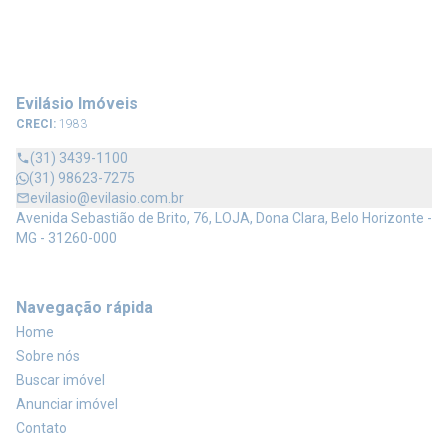
Evilásio Imóveis
CRECI:
1983
(31) 3439-1100
(31) 98623-7275
evilasio@evilasio.com.br
Avenida Sebastião de Brito, 76, LOJA, Dona Clara, Belo Horizonte -
MG - 31260-000
Navegação rápida
Home
Sobre nós
Buscar imóvel
Anunciar imóvel
Contato