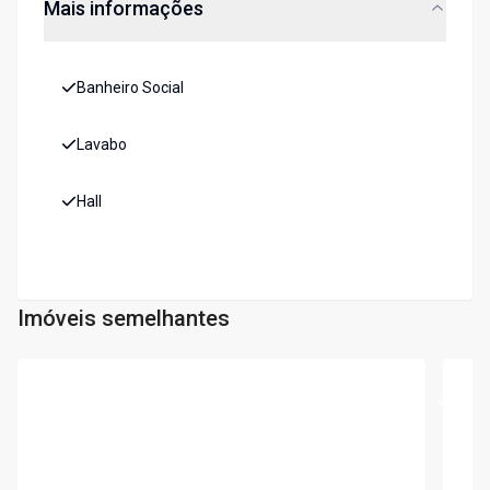
Mais informações
Banheiro Social
Lavabo
Hall
Imóveis semelhantes
Cód:
5236
Cód:
5