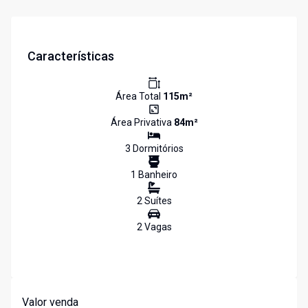
Características
Área Total
115
m²
Área Privativa
84
m²
3
Dormitório
s
1
Banheiro
2
Suíte
s
2
Vaga
s
Valor venda