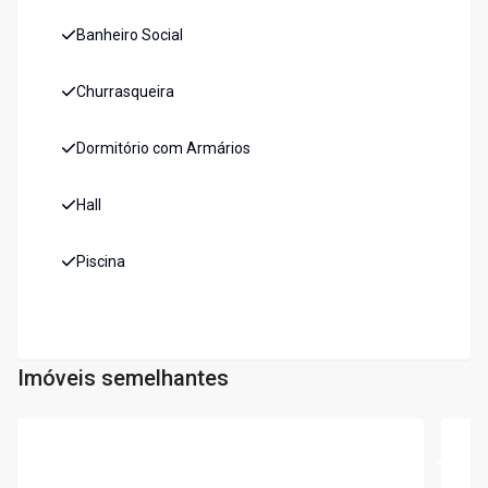
Banheiro Social
Churrasqueira
Dormitório com Armários
Hall
Piscina
Imóveis semelhantes
Cód:
5698
Cód:
5