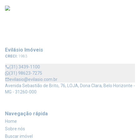
Evilásio Imóveis
CRECI:
1983
(31) 3439-1100
(31) 98623-7275
evilasio@evilasio.com.br
Avenida Sebastião de Brito, 76, LOJA, Dona Clara, Belo Horizonte -
MG - 31260-000
Navegação rápida
Home
Sobre nós
Buscar imóvel