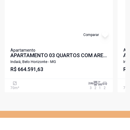
Comparar
Apartamento
Ap
APARTAMENTO 03 QUARTOS COM AREA
AP
DE LAZER COMPLETA A POUCOS
DE
Indaiá, Belo Horizonte - MG
Ind
METROS DA UFMG E UNIFENAS
R$ 664.591,63
ME
R$
LIBERDADE PAMPULHA .
LI
70
m²
3
2
1
2
70
m