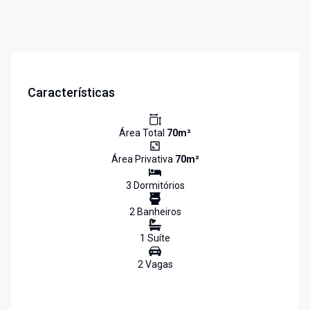
Características
Área Total
70
m²
Área Privativa
70
m²
3
Dormitório
s
2
Banheiro
s
1
Suíte
2
Vaga
s