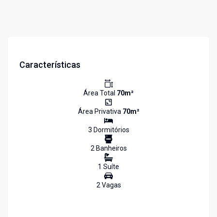
Características
Área Total
70
m²
Área Privativa
70
m²
3
Dormitório
s
2
Banheiro
s
1
Suíte
2
Vaga
s