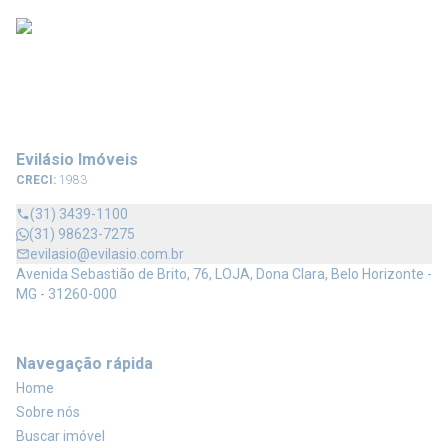
Evilásio Imóveis
CRECI:
1983
(31) 3439-1100
(31) 98623-7275
evilasio@evilasio.com.br
Avenida Sebastião de Brito, 76, LOJA, Dona Clara, Belo Horizonte -
MG - 31260-000
Navegação rápida
Home
Sobre nós
Buscar imóvel