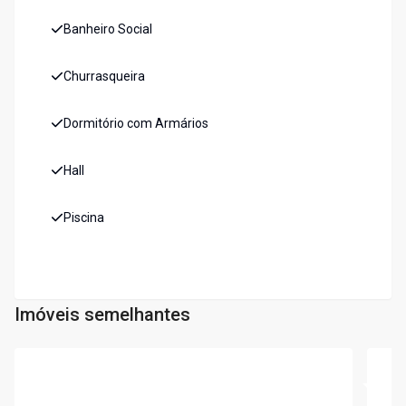
Banheiro Social
Churrasqueira
Dormitório com Armários
Hall
Piscina
Imóveis semelhantes
Cód:
5698
Cód:
5