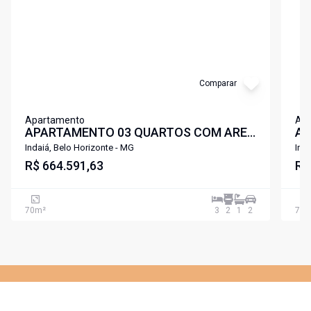
Comparar
Apartamento
Ap
APARTAMENTO 03 QUARTOS COM AREA
AP
DE LAZER COMPLETA A POUCOS
DE
Indaiá, Belo Horizonte - MG
Ind
METROS DA UFMG E UNIFENAS
R$ 664.591,63
ME
R$
LIBERDADE PAMPULHA .
LI
70
m²
3
2
1
2
70
m