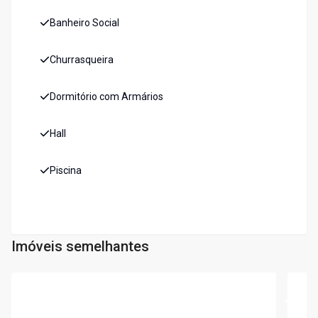
Banheiro Social
Churrasqueira
Dormitório com Armários
Hall
Piscina
Imóveis semelhantes
Cód:
5771
Cód:
5