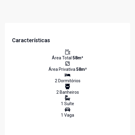
Características
Área Total
58
m²
Área Privativa
58
m²
2
Dormitório
s
2
Banheiro
s
1
Suíte
1
Vaga