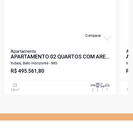
Comparar
Apartamento
Ap
APARTAMENTO 02 QUARTOS COM AREA
AP
DE LAZER COMPLETA A POUCOS
DE
Indaiá, Belo Horizonte - MG
Ind
METROS DA UFMG E UNIFENAS
R$ 495.561,80
ME
R$
LIBERDADE PAMPULHA .
LI
58
m²
2
2
1
1
73
m