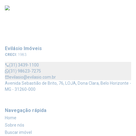
Evilásio Imóveis
CRECI:
1983
(31) 3439-1100
(31) 98623-7275
evilasio@evilasio.com.br
Avenida Sebastião de Brito, 76, LOJA, Dona Clara, Belo Horizonte -
MG - 31260-000
Navegação rápida
Home
Sobre nós
Buscar imóvel