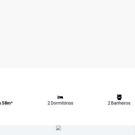
va
58
m²
2
Dormitório
s
2
Banheiro
s