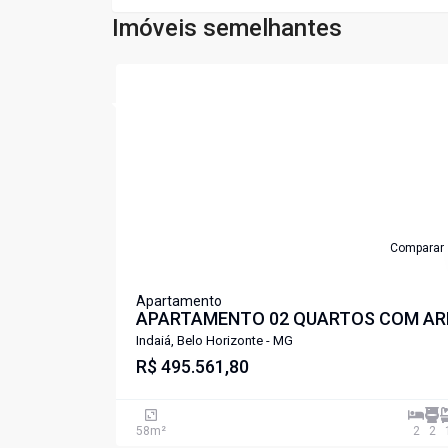
Imóveis semelhantes
Cód:
5771
Comparar
Apartamento
APARTAMENTO 02 QUARTOS COM AR
DE LAZER COMPLETA A POUCOS
Indaiá, Belo Horizonte - MG
METROS DA UFMG E UNIFENAS
R$ 495.561,80
LIBERDADE PAMPULHA .
58
m²
2
2