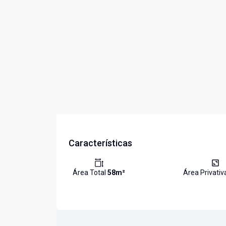
Características
Área Total
58
m²
Área Privati