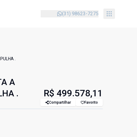
(31) 98623-7275
PULHA .
A A
R$ 499.578,11
HA .
Compartilhar
Favorito