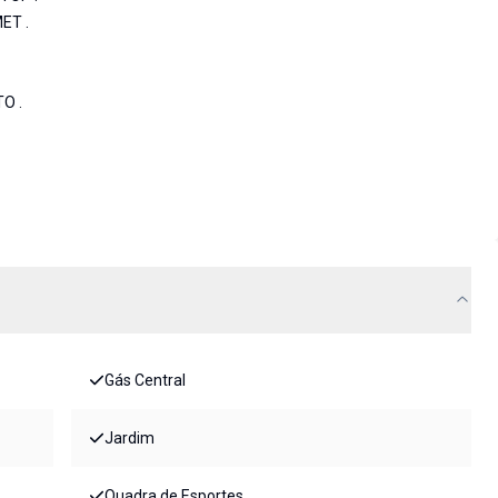
ET .
O .
Gás Central
Jardim
Quadra de Esportes