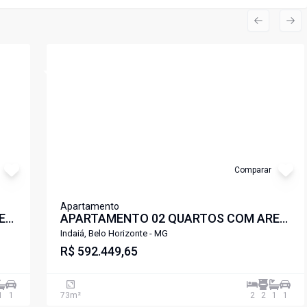
Previous s
Nex
Cód:
5756
Comparar
Apartamento
EA
APARTAMENTO 02 QUARTOS COM AREA
DE LAZER COMPLETA A POUCOS
Indaiá, Belo Horizonte - MG
METROS DA UFMG E UNIFENAS
R$ 592.449,65
LIBERDADE PAMPULHA .
1
1
73
m²
2
2
1
1